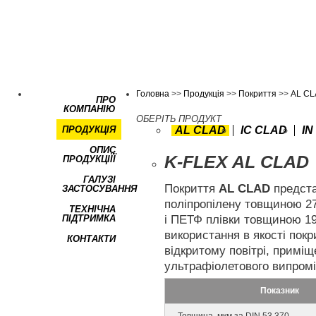
Головна
>>
Продукція
>>
Покриття
>>
AL C
ПРО
КОМПАНІЮ
ОБЕРІТЬ ПРОДУКТ
ПРОДУКЦІЯ
AL CLAD
IC CLAD
IN
ОПИС
K-FLEX AL CLAD
ПРОДУКЦІЇЇ
ГАЛУЗІ
Покриття
AL CLAD
предста
ЗАСТОСУВАННЯ
поліпропілену товщиною 2
ТЕХНІЧНА
і ПЕТФ плівки товщиною 19
ПІДТРИМКА
використання в якості пок
КОНТАКТИ
відкритому повітрі, приміщ
ультрафіолетового випром
Показник