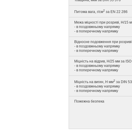
Товщина, мкм за DIN 53 370
2
Питома вага, г/см
за EN 22 286
Межа міцності при розриві, Н/15 м
- в поздовжньому напрямку
- в поперечному напрямку
Відносне подовження при розриві,
- в поздовжньому напрямку
- в поперечному напрямку
Міцність на відрив, Н/25 мм за ISO
- в поздовжньому напрямку
- в поперечному напрямку
2
Міцність на вигин, Н мм
за DIN 53
- в поздовжньому напрямку
- в поперечному напрямку
Пожежна безпека