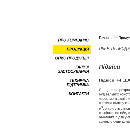
Головна
>>
Продук
ПРО КОМПАНІЮ
ОБЕРІТЬ ПРОДУ
ПРОДУКЦІЯ
ОПИС ПРОДУКЦІЇЇ
Підвіси
ГАЛУЗІ
ЗАСТОСУВАННЯ
Підвіси
K-FLEX
ТЕХНІЧНА
ПІДТРИМКА
Спеціально розро
КОНТАКТИ
будівельних констр
через монтажні ел
частина підвісу ск
3
м
, опірність стис
секціями, по обидв
оболонка підвісу с
самоклеючим комір