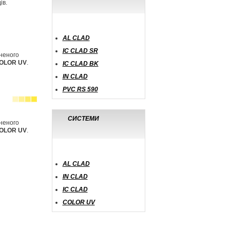
ів.
AL CLAD
IC CLAD SR
піненого
OLOR UV
.
IC CLAD BK
IN CLAD
PVC RS 590
СИСТЕМИ
піненого
OLOR UV
.
AL CLAD
IN CLAD
IC CLAD
COLOR UV