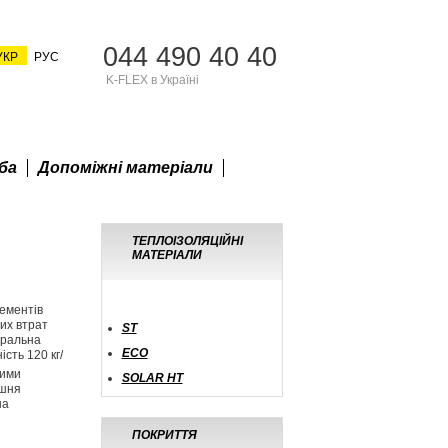
044 490 40 40
УКР
РУС
K-FLEX в Україні
ба
Допоміжні матеріали
ТЕПЛОІЗОЛЯЦІЙНІ
МАТЕРІАЛИ
ементів
вих втрат
ST
тральна
ECO
сть 120 кг/
ними
SOLAR HT
ішня
на
ПОКРИТТЯ