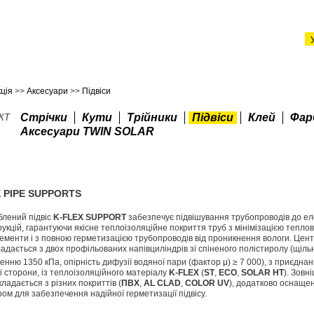
ція
>>
Аксесуари
>>
Підвіси
Стрічки
Кути
Трійники
Підвіси
Клей
Фар
КТ
Аксесуари TWIN SOLAR
 PIPE SUPPORTS
блений підвіс
K-FLEX SUPPORT
забезпечує підвішування трубопроводів до ел
укцій, гарантуючи якісне теплоізоляційне покриття труб з мінімізацією тепло
ементи і з повною герметизацією трубопроводів від проникнення вологи. Цен
ладається з двох профільованих напівциліндрів зі спіненого полістиролу (щільні
ненню 1350 кПа, опірність дифузії водяної пари (фактор μ) ≥ 7 000), з приєдна
і сторони, із теплоізоляційного матеріалу
K-FLEX
(
ST
,
ECO
,
SOLAR HT
). Зовн
кладається з різних покриттів (
ПВХ
,
AL CLAD
,
COLOR UV
), додатково оснаще
ом для забезпечення надійної герметизації підвісу.