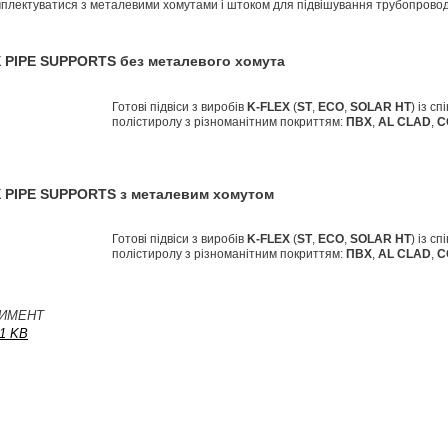
мплектуватися з металевими хомутами і штоком для підвішування трубопровод
X PIPE SUPPORTS без металевого хомута
Готові підвіси з виробів
K
-
FLEX
(
ST
,
ECO
,
SOLAR HT
) із с
полістиролу з різноманітним покриттям:
ПВХ
,
AL CLAD
,
C
X PIPE SUPPORTS з металевим хомутом
Готові підвіси з виробів
K
-
FLEX
(
ST
,
ECO
,
SOLAR HT
) із с
полістиролу з різноманітним покриттям:
ПВХ
,
AL CLAD
,
C
ИМЕНТ
1 KB