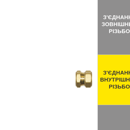
З'ЄДНАН
ЗОВНІШ
РІЗЬБ
З'ЄДНАН
ВНУТРІШ
РІЗЬБ