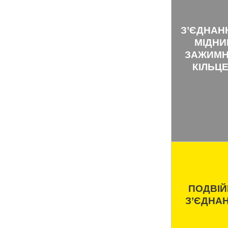
З’ЄДНАН
МІДНИ
ЗАЖИМ
КІЛЬЦ
ПОДВІЙ
З’ЄДНА