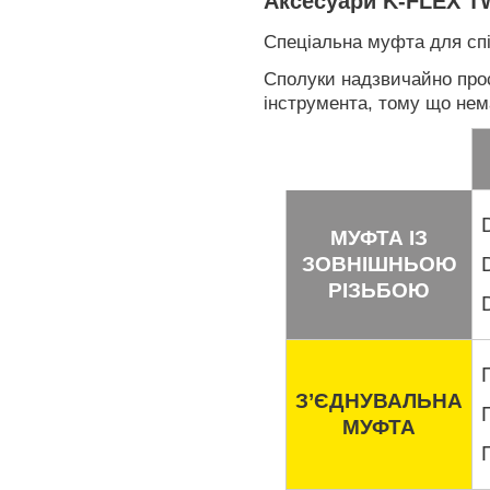
Аксесуари K-FLEX T
Спеціальна муфта для спі
Сполуки надзвичайно прос
інструмента, тому що нема
МУФТА ІЗ
ЗОВНІШНЬОЮ
РІЗЬБОЮ
З’ЄДНУВАЛЬНА
МУФТА