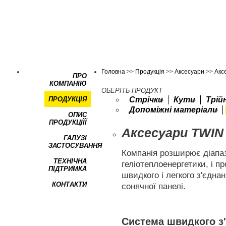
Головна
>>
Продукція
>>
Аксесуари
>>
Акс
ПРО
КОМПАНІЮ
ОБЕРІТЬ ПРОДУКТ
ПРОДУКЦІЯ
Стрічки
Кути
Трій
Допоміжні матеріали
ОПИС
ПРОДУКЦІЇЇ
Аксесуари TWI
ГАЛУЗІ
ЗАСТОСУВАННЯ
Компанія розширює діапаз
ТЕХНІЧНА
геліотеплоенергетики, і 
ПІДТРИМКА
швидкого і легкого з'єдна
КОНТАКТИ
сонячної панелі.
Система швидкого з