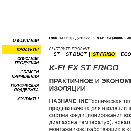
Главная
>>
Продукты
>>
Теплоизоляционные м
О КОМПАНИИ
ВЫБЕРИТЕ ПРОДУКТ:
ПРОДУКТЫ
ST
ST DUCT
ST FRIGO
ECO
ОПИСАНИЕ
ПРОДУКЦИИ
K-FLEX ST FRIGO
ОБЛАСТИ
ПРИМЕНЕНИЯ
ПРАКТИЧНОЕ И ЭКОНО
ТЕХНИЧЕСКАЯ
ИЗОЛЯЦИИ
ПОДДЕРЖКА
КОНТАКТЫ
НАЗНАЧЕНИЕ
Техническая те
предназначена для изоляции 
систем кондиционирования воз
диапазона температур), новая
монтажников, работающих в х