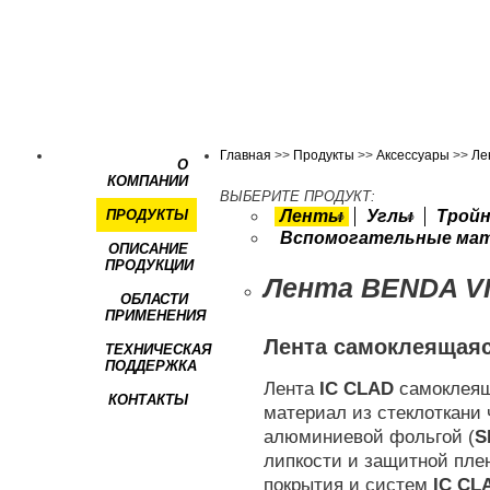
Главная
>>
Продукты
>>
Аксессуары
>>
Ле
О
КОМПАНИИ
ВЫБЕРИТЕ ПРОДУКТ:
ПРОДУКТЫ
Ленты
Углы
Тройн
Вспомогательные ма
ОПИСАНИЕ
ПРОДУКЦИИ
Лента BENDA V
ОБЛАСТИ
ПРИМЕНЕНИЯ
Лента самоклеящаяс
ТЕХНИЧЕСКАЯ
ПОДДЕРЖКА
Лента
IC CLAD
самоклеящ
КОНТАКТЫ
материал из стеклоткани 
алюминиевой фольгой (
S
липкости и защитной пле
покрытия и систем
IC
CL